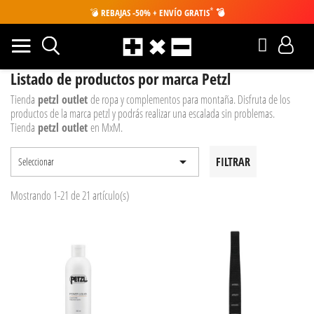
*
💣
REBAJAS -50% + ENVÍO GRATIS
💣
Listado de productos por marca Petzl
Tienda
petzl outlet
de ropa y complementos para montaña. Disfruta de los
productos de la marca petzl y podrás realizar una escalada sin problemas.
Tienda
petzl outlet
en MxM.

FILTRAR
Seleccionar
Mostrando 1-21 de 21 artículo(s)