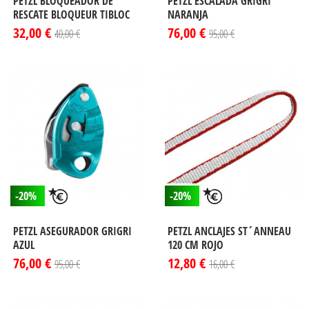
PETZL BLOQUEADOR DE
PETZL ESCALADA GRIGRI
RESCATE BLOQUEUR TIBLOC
NARANJA
32,00 €
76,00 €
40,00 €
95,00 €
-20%
-20%
PETZL ASEGURADOR GRIGRI
PETZL ANCLAJES ST´ANNEAU
AZUL
120 CM ROJO
76,00 €
12,80 €
95,00 €
16,00 €