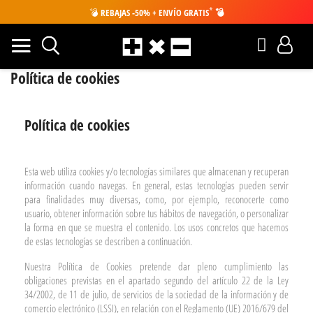
*
💣
REBAJAS -50% + ENVÍO GRATIS
💣
Política de cookies
Política de cookies
Esta web utiliza cookies y/o tecnologías similares que almacenan y recuperan
información cuando navegas. En general, estas tecnologías pueden servir
para finalidades muy diversas, como, por ejemplo, reconocerte como
usuario, obtener información sobre tus hábitos de navegación, o personalizar
la forma en que se muestra el contenido. Los usos concretos que hacemos
de estas tecnologías se describen a continuación.
Nuestra Política de Cookies pretende dar pleno cumplimiento las
obligaciones previstas en el apartado segundo del artículo 22 de la Ley
34/2002, de 11 de julio, de servicios de la sociedad de la información y de
comercio electrónico (LSSI), en relación con el Reglamento (UE) 2016/679 del