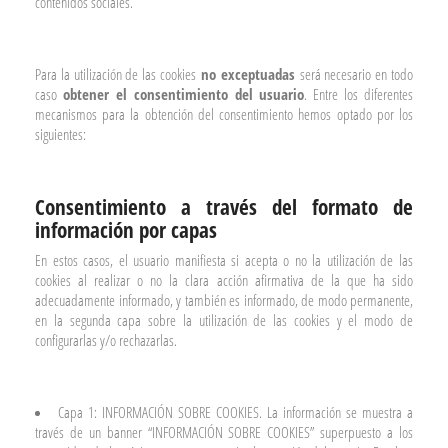
contenidos sociales.
Para la utilización de las cookies
no exceptuadas
será necesario en todo
caso
obtener el consentimiento del usuario
. Entre los diferentes
mecanismos para la obtención del consentimiento hemos optado por los
siguientes:
C
onsentimiento a través del formato de
información por capas
En estos casos, el usuario manifiesta si acepta o no la utilización de las
cookies al realizar o no la clara acción afirmativa de la que ha sido
adecuadamente informado, y también es informado, de modo permanente,
en la segunda capa sobre la utilización de las cookies y el modo de
configurarlas y/o rechazarlas.
Capa 1: INFORMACIÓN SOBRE COOKIES. La información se muestra a
través de un banner “INFORMACIÓN SOBRE COOKIES” superpuesto a los