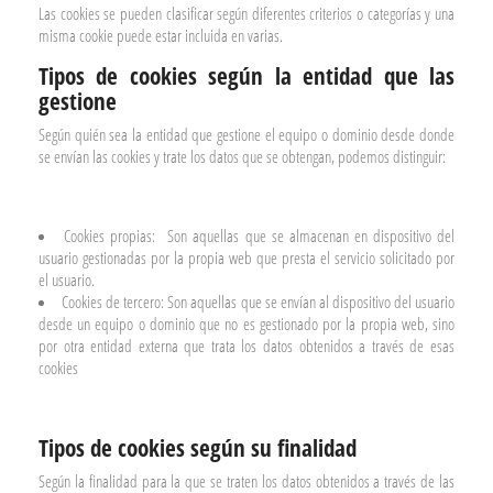
Las cookies se pueden clasificar según diferentes criterios o categorías y una
misma cookie puede estar incluida en varias.
Tipos de cookies según la entidad que las
gestione
Según quién sea la entidad que gestione el equipo o dominio desde donde
se envían las cookies y trate los datos que se obtengan, podemos distinguir:
Cookies propias:
Son aquellas que se almacenan en dispositivo del
usuario gestionadas por la propia web que presta el servicio solicitado por
el usuario.
Cookies de tercero: Son aquellas que se envían al dispositivo del usuario
desde un equipo o dominio que no es gestionado por la propia web, sino
por otra entidad externa que trata los datos obtenidos a través de esas
cookies
Tipos de cookies según su finalidad
Según la finalidad para la que se traten los datos obtenidos a través de las