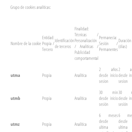
Grupo de cookies analíticas:
Finalidad:
Técnicas /
Entidad:
Permanecia:
Identificación
Personalización
Duración
Nombre de la cookie
Propia /
Sesión /
de terceros
/ Analíticas /
(días)
Tercero
Permanentes
Publicidad
comportamental
2 años
2 añ
utma
Propia
Analítica
desde inicio
desde in
sesion
sesion
30 min
30 m
utmb
Propia
Analítica
desde inicio
desde in
sesión
sesión
6 meses
6 mes
desde
desde
utmz
Propia
Analítica
ultima
ultima