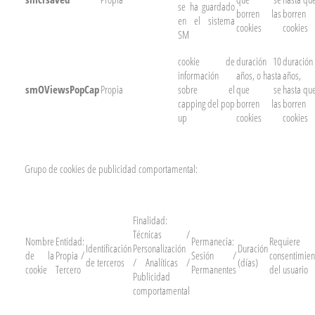
se ha guardado
borren las
borren 
en el sistema
cookies
cookies
SM
cookie de
duración 10
duración
información
años, o hasta
años,
smOViewsPopCap
Propia
sobre el
que se
hasta qu
capping del pop
borren las
borren 
up
cookies
cookies
Grupo de cookies de publicidad comportamental:
Finalidad:
Técnicas /
Nombre
Entidad:
Permanecia:
Requiere
Identificación
Personalización
Duración
de la
Propia /
Sesión /
consentimien
de terceros
/ Analíticas /
(días)
cookie
Tercero
Permanentes
del usuario
Publicidad
comportamental