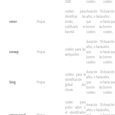
UUID
cookies
cookies
cookies para
duración 10
duración
identificar las
años, o hasta
años,
smvr
Propia
visitas,
que se
hasta qu
codificado en
borren las
borren 
base64
cookies
cookies
duración 10
duración
años, o hasta
años,
cookies para las
smwp
Propia
que se
hasta qu
webpushes
borren las
borren 
cookies
cookies
duración 10
duración
cookies para la
años, o hasta
años,
identificación
Smg
Propia
que se
hasta qu
global del
borren las
borren 
cliente
cookies
cookies
cookie para
duración 10
duración
poder saber si
años, o hasta
años,
el identificador
smcrsaved
Propia
que se
hasta qu