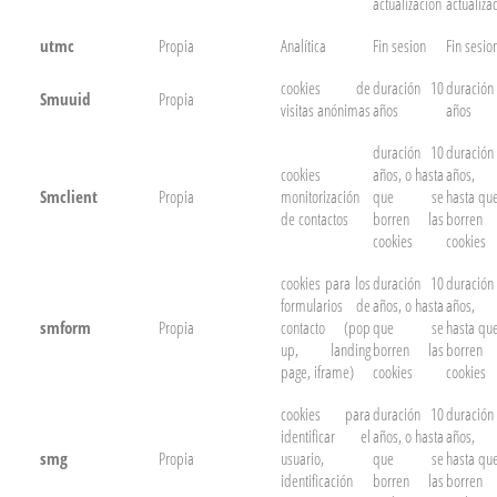
actualizacion
actualiza
utmc
Propia
Analítica
Fin sesion
Fin sesio
cookies de
duración 10
duración
Smuuid
Propia
visitas anónimas
años
años
duración 10
duración
cookies
años, o hasta
años,
Smclient
Propia
monitorización
que se
hasta qu
de contactos
borren las
borren 
cookies
cookies
cookies para los
duración 10
duración
formularios de
años, o hasta
años,
smform
Propia
contacto (pop
que se
hasta qu
up, landing
borren las
borren 
page, iframe)
cookies
cookies
cookies para
duración 10
duración
identificar el
años, o hasta
años,
smg
Propia
usuario,
que se
hasta qu
identificación
borren las
borren 