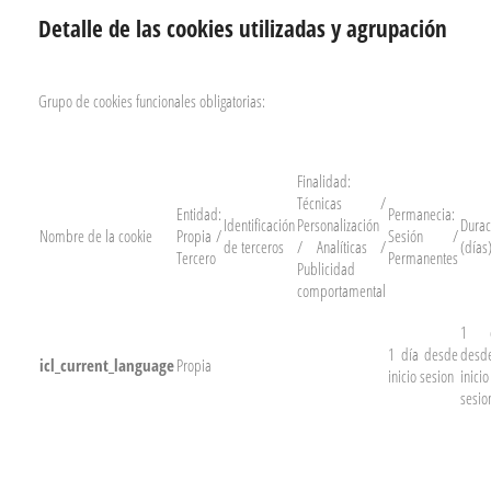
Detalle de las cookies utilizadas y agrupación
Grupo de cookies funcionales obligatorias:
Finalidad:
Técnicas /
Entidad:
Permanecia:
Identificación
Personalización
Durac
Nombre de la cookie
Propia /
Sesión /
de terceros
/ Analíticas /
(días
Tercero
Permanentes
Publicidad
comportamental
1 d
1 día desde
desd
icl_current_language
Propia
inicio sesion
inicio
sesio