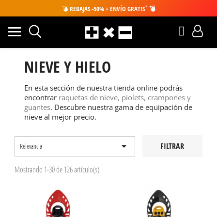
*
💣
REBAJAS -50% + ENVÍO GRATIS
💣
NIEVE Y HIELO
En esta sección de nuestra tienda online podrás
encontrar
raquetas de nieve, piolets, crampones y
guantes
. Descubre nuestra gama de equipación de
nieve al mejor precio.

FILTRAR
Relevancia
Mostrando 1-30 de 126 artículo(s)