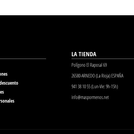
LA TIENDA
Polígono El Raposal 69
ones
26580-ARNEDO (La Rioja) ESPAÑA
 descuento
941 38 10 55 (Lun-Vie: 9h-15h)
nes
info@maspormenos.net
rsonales