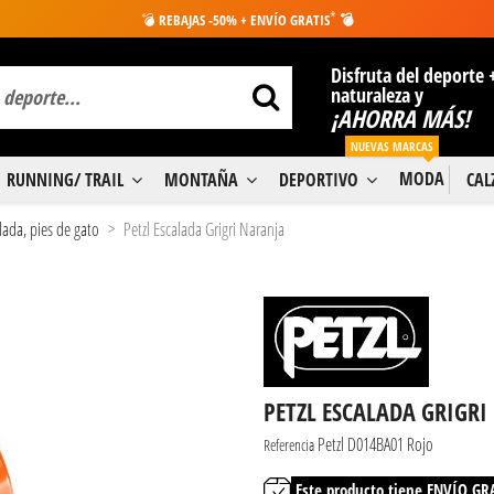
*
💣
REBAJAS -50% + ENVÍO GRATIS
💣
Disfruta del deporte 
naturaleza y
¡AHORRA MÁS!
NUEVAS MARCAS
MODA
RUNNING/ TRAIL
MONTAÑA
DEPORTIVO
CA
lada, pies de gato
Petzl Escalada Grigri Naranja
PETZL ESCALADA GRIGR
Petzl D014BA01 Rojo
Referencia
Este producto tiene ENVÍO GR