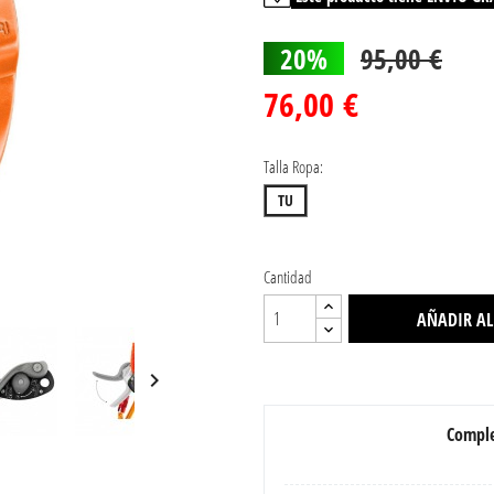
20%
95,00 €
76,00 €
Talla Ropa:
TU
Cantidad
AÑADIR AL

Comple