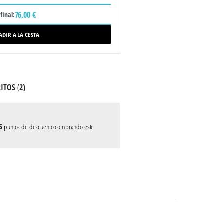
76,00 €
final:
ADIR A LA CESTA
ITOS (
2
)
6
puntos de descuento comprando este