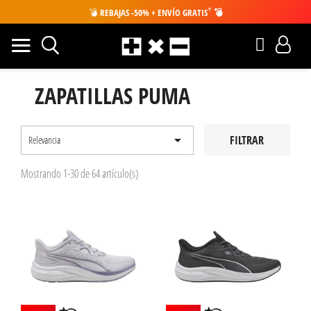
*
💣
REBAJAS -50% + ENVÍO GRATIS
💣
ZAPATILLAS PUMA

FILTRAR
Relevancia
Mostrando 1-30 de 64 artículo(s)