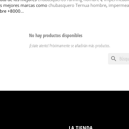
as mejores marcas como
chubasquero Ternua hombre
,
impermea
bre +8000
…
No hay productos disponibles
¡Estate atento! Próximamente se añadirán más productos.
search
LA TIENDA