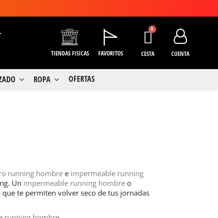
+
TIENDAS FISICAS
FAVORITOS
CESTA
CUENTA
OFERTAS
LZADO
ROPA
o running hombre
e
impermeable running
ing. Un
impermeable running hombre
o
s que te permiten volver seco de tus jornadas
e running hombre