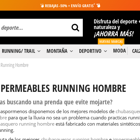
*
💣
REBAJAS -50% + ENVÍO GRATIS
💣
Disfruta del deporte 
naturaleza y
¡AHORRA MÁS!
NUEVAS MARCAS
MODA
RUNNING/ TRAIL
MONTAÑA
DEPORTIVO
CA
 Running Hombre
PERMEABLES RUNNING HOMBRE
tas buscando una prenda que evite mojarte?
aspormenos disponemos de los mejores modelos de
chubasquer
bre
para que la lluvia no sea un problema cuando practicas runn
asquero running hombre
está fabricado con materiales sintético
unning.
ruta de los mejores
chubasqueros running hombre
e
impermeabl