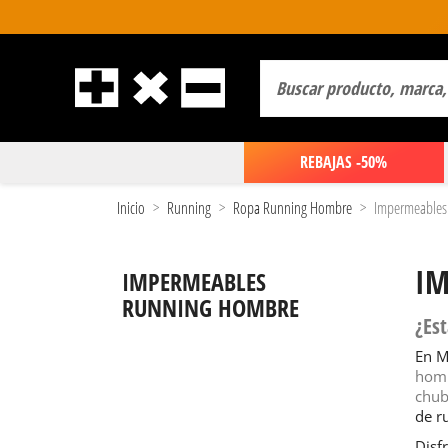
REBAJAS -50%
Inicio
Running
Ropa Running Hombre
Impermeables
IM
IMPERMEABLES
RUNNING HOMBRE
¿Es
En M
hom
chub
de r
Disf