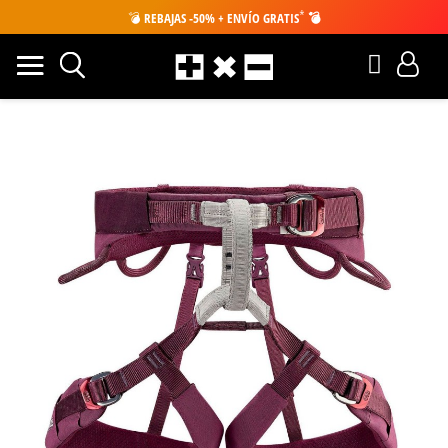
*
💣
REBAJAS -50% + ENVÍO GRATIS
💣