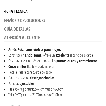
FICHA TÉCNICA
ENVÍOS Y DEVOLUCIONES
GUÍA DE TALLAS
ATENCIÓN AL CLIENTE
Arnés Petzl Luna violeta para mujer.
Construcción
EndoFrame,
ofrece un
excelente
reparto de la carga
Costuras en el cinturón que limitan los
puntos duros y rozamientos
Cinco
anillos
flexibles portamaterial
Hebilla trasera para cuerda de izado
Elásticos traseros
desenganchables
Perneras
ajustables
Talla XS:440g cintura:65-71cm muslo:46-56cm
Talla S:470g cintura:71-77cm muslo:51-61cm