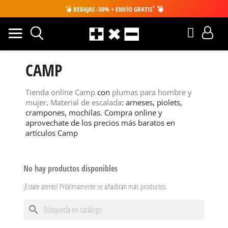
*
💣
REBAJAS -50% + ENVÍO GRATIS
💣
CAMP
Tienda online Camp
con
plumas para hombre y
mujer
.
Material de escalada
: arneses, piolets,
crampones, mochilas. Compra online y
aprovechate de los precios más baratos en
artículos Camp
No hay productos disponibles
¡Estate atento! Próximamente se añadirán más productos.
search