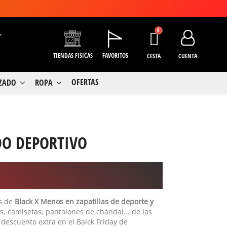
+
TIENDAS FISICAS
FAVORITOS
CESTA
CUENTA
OFERTAS
LZADO
ROPA
DO DEPORTIVO
as de
Black X Menos en zapatillas
de deporte y
 camisetas, pantalones de chándal... de las
descuento extra en el Balck Friday de