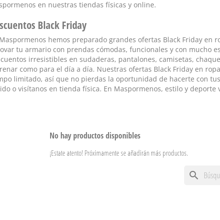
pormenos en nuestras tiendas físicas y online.
scuentos Black Friday
 Maspormenos hemos preparado grandes
ofertas Black Friday en r
ovar tu armario con prendas cómodas, funcionales y con mucho es
cuentos irresistibles en sudaderas, pantalones, camisetas, chaque
renar como para el día a día. Nuestras
ofertas Black Friday en ropa
mpo limitado, así que no pierdas la oportunidad de hacerte con tu
ido o visítanos en tienda física. En Maspormenos, estilo y deporte
No hay productos disponibles
¡Estate atento! Próximamente se añadirán más productos.
search