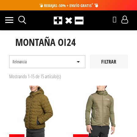
*
💣
REBAJAS -50% + ENVÍO GRATIS
💣
MONTAÑA OI24

FILTRAR
Relevancia
Mostrando 1-15 de 15 artículo(s)