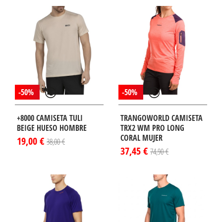
¡DISPONIBLE
LO EN
TERNET!
-50%
-50%
+8000 CAMISETA TULI
TRANGOWORLD CAMISETA
BEIGE HUESO HOMBRE
TRX2 WM PRO LONG
CORAL MUJER
19,00 €
38,00 €
37,45 €
74,90 €
¡DISPONIBLE
SÓLO EN
INTERNET!