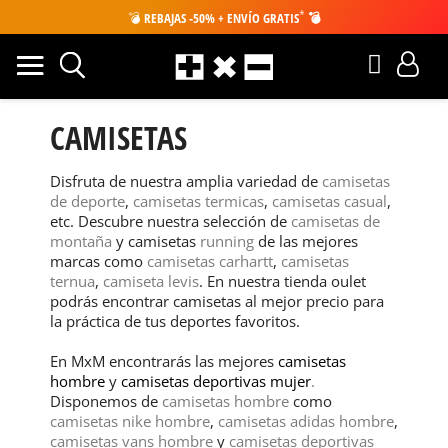
*
💣
REBAJAS -50% + ENVÍO GRATIS
💣
CAMISETAS
Disfruta de nuestra amplia variedad de
camisetas
de deporte
,
camisetas termicas
,
camisetas casual
,
etc. Descubre nuestra selección de
camisetas de
montaña
y camisetas
running
de las mejores
marcas como
camisetas carhartt
,
camisetas
ternua
,
camiseta levis
. En nuestra tienda oulet
podrás encontrar camisetas al mejor precio para
la práctica de tus deportes favoritos.
En MxM encontrarás las mejores
camisetas
hombre
y
camisetas deportivas mujer
.
Disponemos de
camisetas hombre
como
camisetas nike hombre
,
camisetas adidas hombre
,
camisetas vans hombre
y
camisetas deportivas