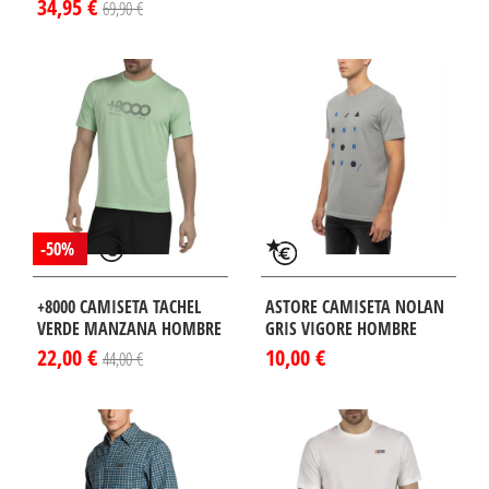
34,95 €
69,90 €
¡DISPONIBLE
LO EN
TERNET!
-50%
+8000 CAMISETA TACHEL
ASTORE CAMISETA NOLAN
VERDE MANZANA HOMBRE
GRIS VIGORE HOMBRE
22,00 €
10,00 €
44,00 €