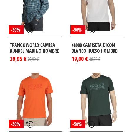
-50%
-50%
TRANGOWORLD CAMISA
+8000 CAMISETA DICON
RUNKEL MARINO HOMBRE
BLANCO HUESO HOMBRE
39,95 €
19,00 €
79,90 €
38,00 €
¡DISPONIBLE
LO EN
TERNET!
-50%
-50%