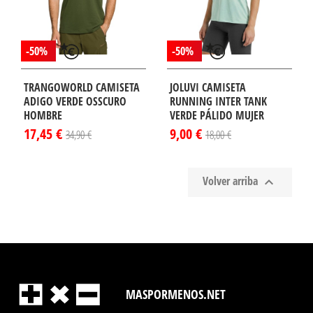
-50%
-50%
TRANGOWORLD CAMISETA
JOLUVI CAMISETA
ADIGO VERDE OSSCURO
RUNNING INTER TANK
HOMBRE
VERDE PÁLIDO MUJER
17,45 €
9,00 €
34,90 €
18,00 €
Volver arriba

¡DISPONIBLE
LO EN
TERNET!
MASPORMENOS.NET