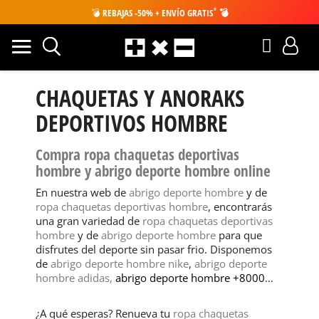
*
💣
REBAJAS -50% + ENVÍO GRATIS
💣
CHAQUETAS Y ANORAKS
DEPORTIVOS HOMBRE
Compra ropa chaquetas deportivas
hombre y abrigo deporte hombre online
En nuestra web de
abrigo deporte hombre
y de
ropa chaquetas deportivas hombre
, encontrarás
una gran variedad de
ropa chaquetas deportivas
hombre
y de
abrigo deporte hombre
para que
disfrutes del deporte sin pasar frio. Disponemos
de
abrigo deporte hombre nike
,
abrigo deporte
hombre adidas,
abrigo deporte hombre +8000
…
¿A qué esperas? Renueva tu
ropa chaquetas