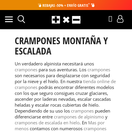
*
💣
REBAJAS -50% + ENVÍO GRATIS
💣
CRAMPONES MONTAÑA Y
ESCALADA
Un verdadero alpinista necesitará unos
crampones
para sus aventuras. Los
crampones
son necesarios para desplazarse con seguridad
por la nieve y el hielo. En nuestra
tienda online de
crampones
podrás encontrar diferentes modelos
con los que seguro consigues cruzar glaciares,
ascender por laderas nevadas, escalar cascadas
heladas y escalar rocas cubiertas de hielo.
Dependiendo de su uso los
crampones
pueden
diferenciarse entre
crampones de alpinismo
y
crampones de escalada en hielo
. En
Mas por
menos
contamos con numerosos
crampones