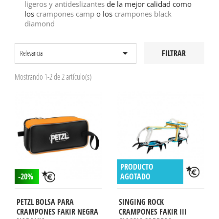
ligeros y antideslizantes
de la mejor calidad como
los
crampones camp
o los
crampones black
diamond

FILTRAR
Relevancia
Mostrando 1-2 de 2 artículo(s)
PRODUCTO
-20%
AGOTADO
PETZL BOLSA PARA
SINGING ROCK
CRAMPONES FAKIR NEGRA
CRAMPONES FAKIR III