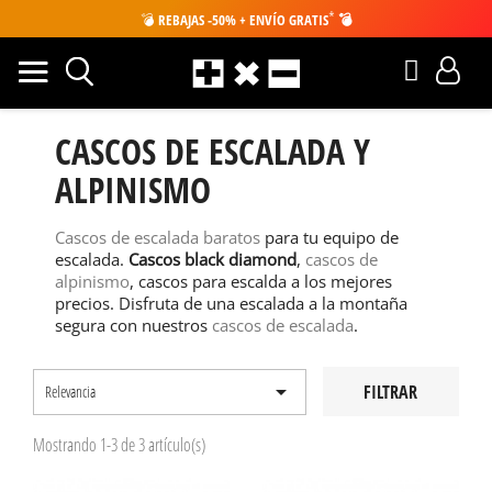
*
💣
REBAJAS -50% + ENVÍO GRATIS
💣
CASCOS DE ESCALADA Y
ALPINISMO
Cascos de escalada baratos
para tu equipo de
escalada.
Cascos black diamond
,
cascos de
alpinismo
, cascos para escalda a los mejores
precios. Disfruta de una escalada a la montaña
segura con nuestros
cascos de escalada
.

FILTRAR
Relevancia
Mostrando 1-3 de 3 artículo(s)