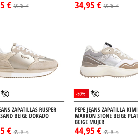
95 €
34,95 €
69,90 €
69,90 €
-50%
JEANS ZAPATILLAS RUSPER
PEPE JEANS ZAPATILLA KIM
 SAND BEIGE DORADO
MARRÓN STONE BEIGE PLA
BEIGE MUJER
95 €
44,95 €
89,90 €
89,90 €