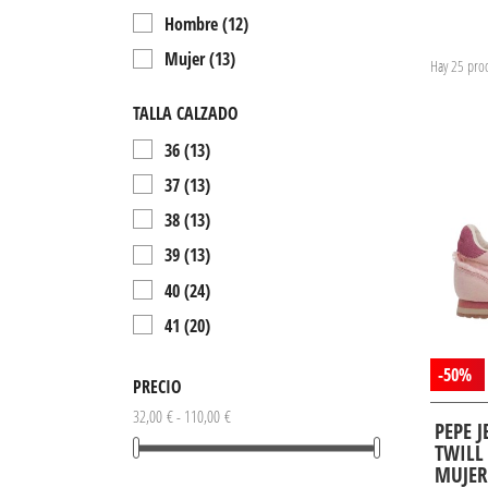
Hombre
(12)
Mujer
(13)
Hay 25 prod
TALLA CALZADO
36
(13)
37
(13)
38
(13)
39
(13)
40
(24)
41
(20)
42
(12)
-50%
PRECIO
43
(12)
32,00 € - 110,00 €
PEPE 
44
(12)
TWILL
45
(12)
MUJER