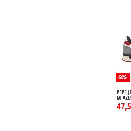
-50%
PEPE 
M AZU
47,