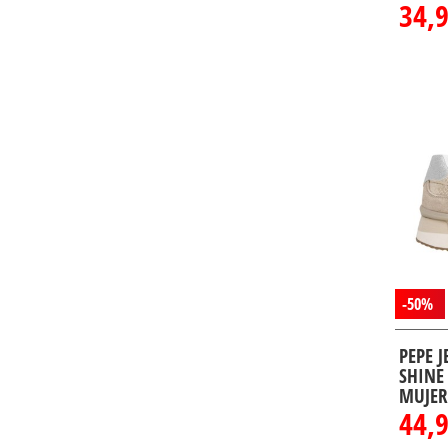
34,
46
(6)
-50%
PEPE 
SHINE
MUJER
44,