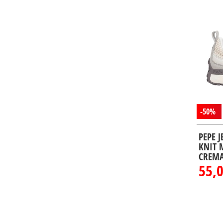
-50%
PEPE 
KNIT 
CREMA
55,