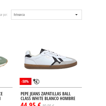

ar por:
Relevancia
-50%
CE
PEPE JEANS ZAPATILLAS BALL
N
CLASS WHITE BLANCO HOMBRE
44,95 €
89,90 €