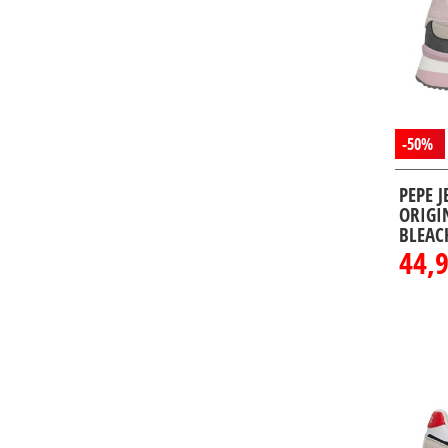
-50%
PEPE 
ORIGI
BLEAC
44,