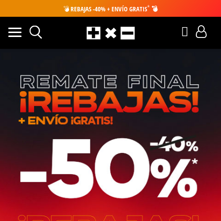
*
💣
REBAJAS -40% + ENVÍO GRATIS
💣