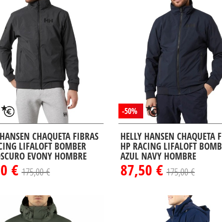
-50%
 HANSEN CHAQUETA FIBRAS
HELLY HANSEN CHAQUETA F
CING LIFALOFT BOMBER
HP RACING LIFALOFT BOM
OSCURO EVONY HOMBRE
AZUL NAVY HOMBRE
50 €
87,50 €
175,00 €
175,00 €