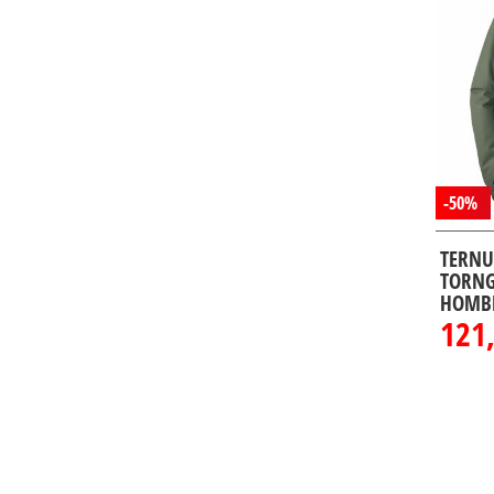
-50%
TERNU
TORNG
HOMB
121