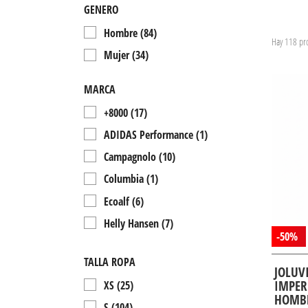
GENERO
Hombre
(84)
Hay 118 pr
Mujer
(34)
MARCA
+8000
(17)
ADIDAS Performance
(1)
Campagnolo
(10)
Columbia
(1)
Ecoalf
(6)
Helly Hansen
(7)
-50%
Joluvi
(26)
TALLA ROPA
Mammut
(1)
JOLUV
IMPER
XS
(25)
Millet
(6)
HOMB
S
(104)