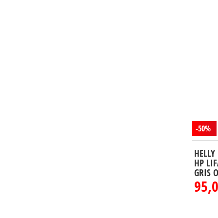
50
(4)
52
(4)
54
(4)
56
(4)
58
(1)
-50%
HELLY
HP LI
GRIS 
95,