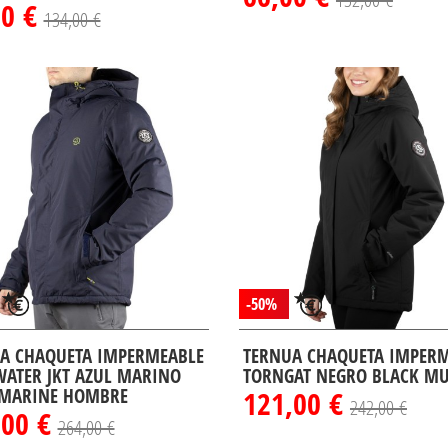
00 €
134,00 €
-50%
A CHAQUETA IMPERMEABLE
TERNUA CHAQUETA IMPER
WATER JKT AZUL MARINO
TORNGAT NEGRO BLACK MU
MARINE HOMBRE
121,00 €
242,00 €
,00 €
264,00 €