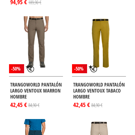
94,95 €
189,90 €
¡DISPONIBLE
¡DISPONIBLE
LO EN
SÓLO EN
TERNET!
INTERNET!
-50%
-50%
TRANGOWORLD PANTALÓN
TRANGOWORLD PANTALÓN
LARGO VENTOUX MARRON
LARGO VENTOUX TABACO
HOMBRE
HOMBRE
42,45 €
42,45 €
84,90 €
84,90 €
¡DISPONIBLE
¡DISPONIBLE