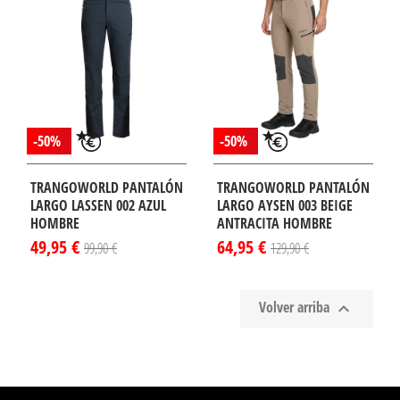
¡DISPONIBLE
LO EN
TERNET!
-50%
-50%
TRANGOWORLD PANTALÓN
TRANGOWORLD PANTALÓN
LARGO LASSEN 002 AZUL
LARGO AYSEN 003 BEIGE
HOMBRE
ANTRACITA HOMBRE
49,95 €
64,95 €
99,90 €
129,90 €
Volver arriba

¡DISPONIBLE
¡DISPONIBLE
LO EN
SÓLO EN
TERNET!
INTERNET!