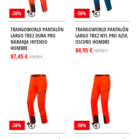
-50%
-50%
TRANGOWORLD PANTALÓN
TRANGOWORLD PANTALÓN
LARGO TRX2 DURA PRO
LARGO TRX2 NYL PRO AZUL
NARANJA INTENSO
OSCURO HOMBRE
HOMBRE
84,95 €
169,90 €
87,45 €
174,90 €
¡DISPONIBLE
¡DISPONIBLE
LO EN
SÓLO EN
TERNET!
INTERNET!
-50%
-50%