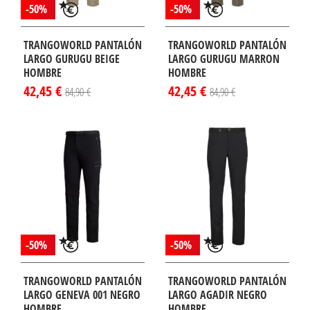
-50%
-50%
TRANGOWORLD PANTALÓN
TRANGOWORLD PANTALÓN
LARGO GURUGU BEIGE
LARGO GURUGU MARRON
HOMBRE
HOMBRE
42,45 €
42,45 €
84,90 €
84,90 €
¡DISPONIBLE
¡DISPONIBLE
LO EN
SÓLO EN
TERNET!
INTERNET!
-50%
-50%
TRANGOWORLD PANTALÓN
TRANGOWORLD PANTALÓN
LARGO GENEVA 001 NEGRO
LARGO AGADIR NEGRO
HOMBRE
HOMBRE