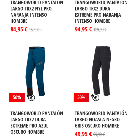
TRANGOWORLD PANTALÓN
TRANGOWORLD PANTALÓN
LARGO TRX2 NYL PRO
LARGO TRX2 DURA
NARANJA INTENSO
EXTREME PRO NARANJA
HOMBRE
INTENSO HOMBRE
84,95 €
94,95 €
169,90 €
189,90 €
¡DISPONIBLE
¡DISPONIBLE
LO EN
SÓLO EN
TERNET!
INTERNET!
-50%
-50%
TRANGOWORLD PANTALÓN
TRANGOWORLD PANTALÓN
LARGO TRX2 DURA
LARGO NOASCA NEGRO
EXTREME PRO AZUL
GRIS OSCURO HOMBRE
OSCURO HOMBRE
49,95 €
99,90 €