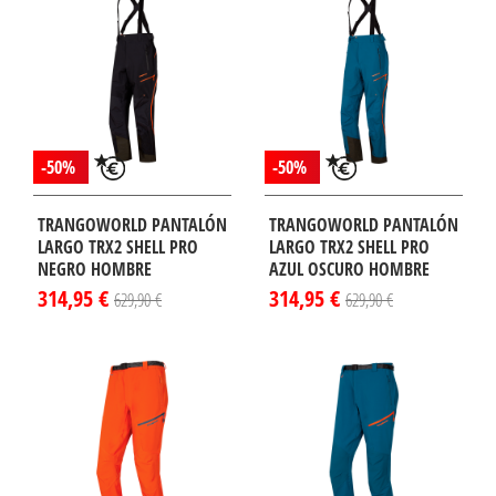
-50%
-50%
TRANGOWORLD PANTALÓN
TRANGOWORLD PANTALÓN
LARGO TRX2 SHELL PRO
LARGO TRX2 SHELL PRO
NEGRO HOMBRE
AZUL OSCURO HOMBRE
314,95 €
314,95 €
629,90 €
629,90 €
¡DISPONIBLE
¡DISPONIBLE
LO EN
SÓLO EN
TERNET!
INTERNET!