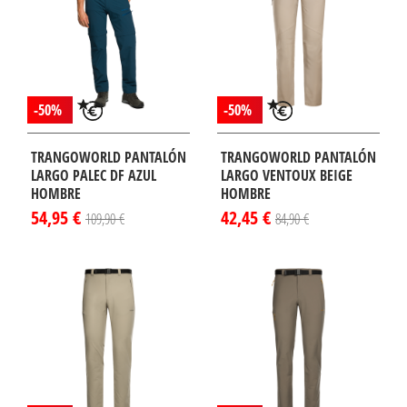
LO EN
SÓLO EN
TERNET!
INTERNET!
-50%
-50%
TRANGOWORLD PANTALÓN
TRANGOWORLD PANTALÓN
LARGO PALEC DF AZUL
LARGO VENTOUX BEIGE
HOMBRE
HOMBRE
54,95 €
42,45 €
109,90 €
84,90 €
¡DISPONIBLE
¡DISPONIBLE
LO EN
SÓLO EN
TERNET!
INTERNET!