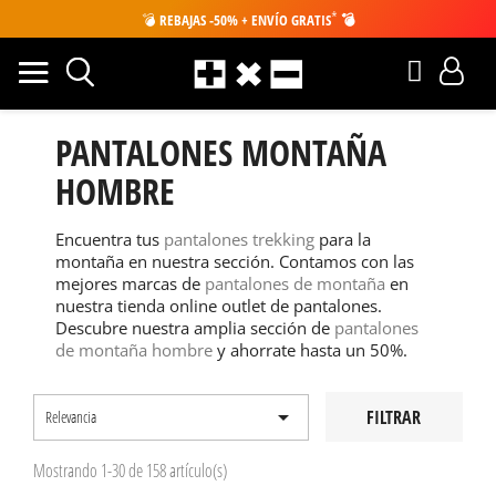
*
💣
REBAJAS -50% + ENVÍO GRATIS
💣
PANTALONES MONTAÑA
HOMBRE
Encuentra tus
pantalones trekking
para la
montaña en nuestra sección. Contamos con las
mejores marcas de
pantalones de montaña
en
nuestra tienda online outlet de pantalones.
Descubre nuestra amplia sección de
pantalones
de montaña hombre
y ahorrate hasta un 50%.

FILTRAR
Relevancia
Mostrando 1-30 de 158 artículo(s)