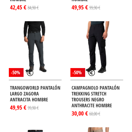
42,45 €
49,95 €
84,90 €
99,90 €
¡DISPONIBLE
¡DISPONIBLE
LO EN
SÓLO EN
TERNET!
INTERNET!
-50%
-50%
TRANGOWORLD PANTALÓN
CAMPAGNOLO PANTALÓN
LARGO ZAGORA
TREKKING STRETCH
ANTRACITA HOMBRE
TROUSERS NEGRO
ANTHRACITE HOMBRE
49,95 €
99,90 €
30,00 €
60,00 €