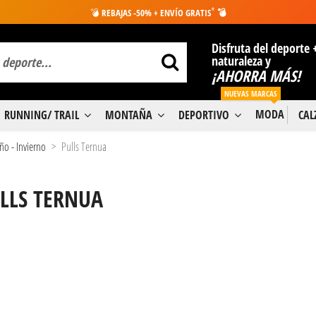
*
💣
REBAJAS -50% + ENVÍO GRATIS
💣
Disfruta del deporte 
naturaleza y
¡AHORRA MÁS!
NUEVAS MARCAS
MODA
RUNNING/ TRAIL
MONTAÑA
DEPORTIVO
CA
ño - Invierno
Pulls Ternua
LLS TERNUA