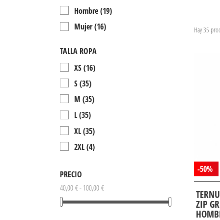
Hombre
(19)
Mujer
(16)
Hay 35 prod
TALLA ROPA
XS
(16)
S
(35)
M
(35)
L
(35)
XL
(35)
2XL
(4)
XXL
(2)
-50%
PRECIO
40,00 € - 100,00 €
TERNU
ZIP G
HOMB