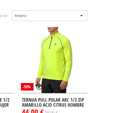

ar por:
Relevancia
-50%
E 1/2
TERNUA PULL POLAR ARC 1/2 ZIP
MUJER
AMARILLO ACID CITRUS HOMBRE
44,00 €
88,00 €