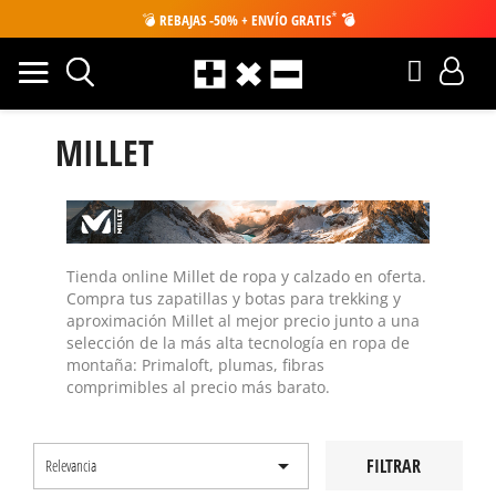
*
💣
REBAJAS -50% + ENVÍO GRATIS
💣
MILLET
Tienda online Millet de ropa y calzado en oferta
.
Compra tus zapatillas y
botas para trekking
y
aproximación
Millet
al mejor precio junto a una
selección de la más alta tecnología en
ropa de
montaña
: Primaloft, plumas, fibras
comprimibles al precio más barato.

FILTRAR
Relevancia