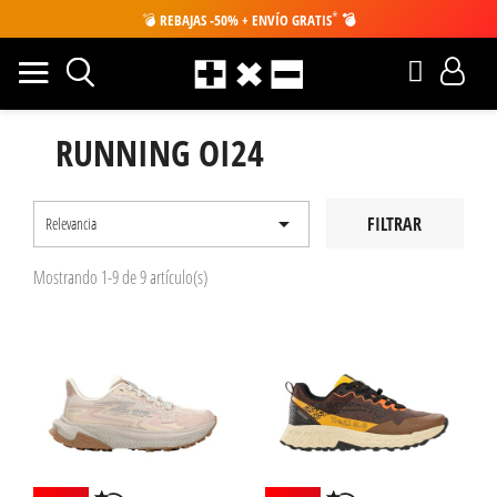
*
💣
REBAJAS -50% + ENVÍO GRATIS
💣
RUNNING OI24

FILTRAR
Relevancia
Mostrando 1-9 de 9 artículo(s)