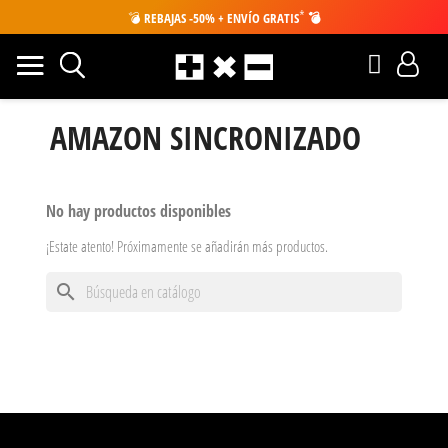
*
💣
REBAJAS -50% + ENVÍO GRATIS
💣
AMAZON SINCRONIZADO
No hay productos disponibles
¡Estate atento! Próximamente se añadirán más productos.
search