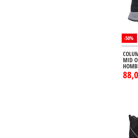
-50%
COLUM
MID O
HOMB
88,