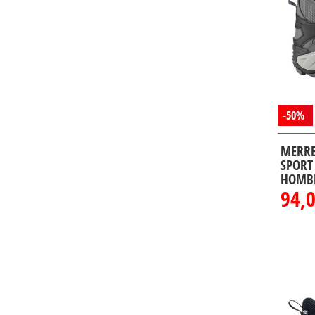
46 1/2
(9)
46 2/3
(6)
47
(26)
47 1/2
(2)
47 1/3
(5)
-50%
48
(5)
48 1/2
(2)
MERRE
SPORT
49
(3)
HOMB
50
(2)
94,
48 2/3
(1)
36 3/4
(5)