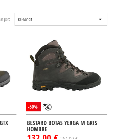

ar por:
Relevancia
-50%
 GTX
BESTARD BOTAS YERGA M GRIS
HOMBRE
132,00 €
264,00 €