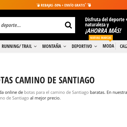
*
💣
REBAJAS -50% + ENVÍO GRATIS
💣
Disfruta del deporte 
naturaleza y
¡AHORRA MÁS!
NUEVAS MARCAS
MODA
RUNNING/ TRAIL
MONTAÑA
DEPORTIVO
CA
TAS CAMINO DE SANTIAGO
da online de
botas para el camino de Santiago
baratas. En nuestra
no de Santiago
al mejor precio.