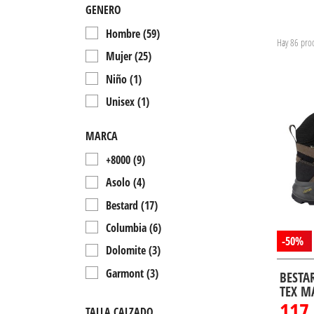
GENERO
Hombre
(59)
Hay 86 prod
Mujer
(25)
Niño
(1)
Unisex
(1)
MARCA
+8000
(9)
Asolo
(4)
Bestard
(17)
Columbia
(6)
-50%
Dolomite
(3)
Garmont
(3)
BESTA
TEX M
Hi-tec
(4)
117
TALLA CALZADO