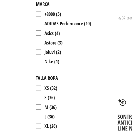
MARCA
+8000
(5)
Hay 37 prod
ADIDAS Performance
(10)
Asics
(4)
Astore
(3)
Joluvi
(2)
Nike
(1)
Rukka
(1)
TALLA ROPA
Sontress
(5)
XS
(32)
Ternua
(1)
S
(36)
Under Armour
(5)
M
(36)
SONTR
L
(36)
ANTIC
XL
(26)
LINE 