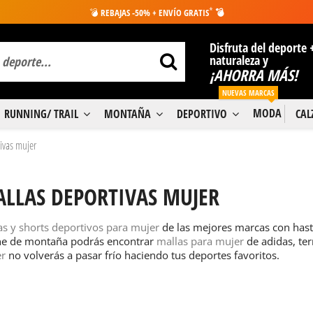
*
💣
REBAJAS -50% + ENVÍO GRATIS
💣
Disfruta del deporte 
naturaleza y
¡AHORRA MÁS!
NUEVAS MARCAS
MODA
RUNNING/ TRAIL
MONTAÑA
DEPORTIVO
CA
ivas mujer
LLAS DEPORTIVAS MUJER
as y shorts deportivos para mujer
de las mejores marcas con hast
ne de montaña podrás encontrar
mallas para mujer
de adidas, te
er
no volverás a pasar frío haciendo tus deportes favoritos.