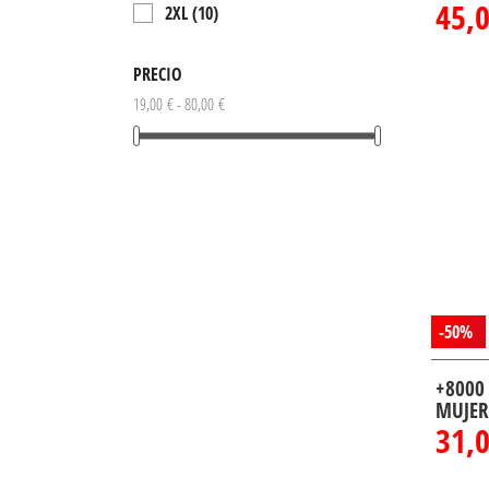
45,0
2XL
(10)
3XL
(1)
PRECIO
34
(1)
19,00 € - 80,00 €
36
(1)
38
(1)
40
(1)
-50%
+8000
MUJER
31,