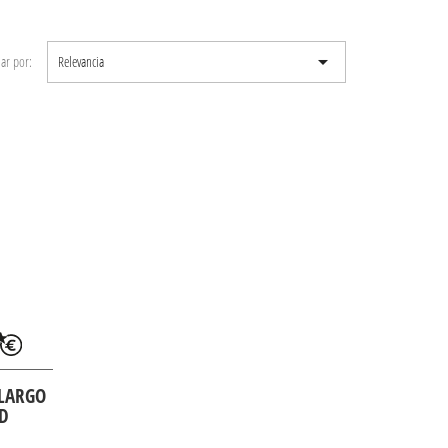

ar por:
Relevancia
 LARGO
ED