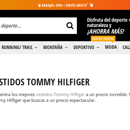
*
💣
REBAJAS -50% + ENVÍO GRATIS
💣
Disfruta del deporte 
naturaleza y
¡AHORRA MÁS!
NUEVAS MARCAS
MODA
RUNNING/ TRAIL
MONTAÑA
DEPORTIVO
CA
STIDOS TOMMY HILFIGER
entra los mejores
vestidos Tommy Hilfiger
a un precio increíble.
y Hilfiger que buscas a un precio espectacular.