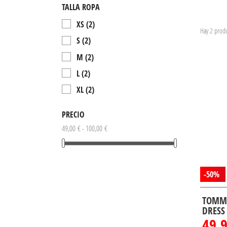
TALLA ROPA
XS
(2)
Hay 2 produ
S
(2)
M
(2)
L
(2)
XL
(2)
PRECIO
49,00 € - 100,00 €
-50%
TOMMY
DRESS
49,