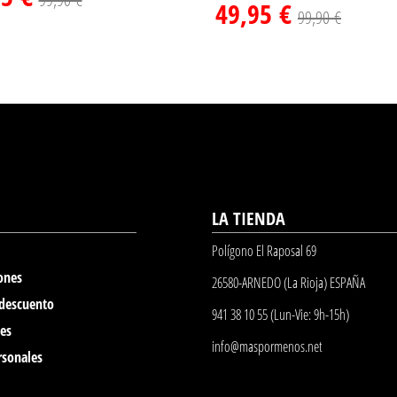
49,95 €
99,90 €
LA TIENDA
Polígono El Raposal 69
ones
26580-ARNEDO (La Rioja) ESPAÑA
 descuento
941 38 10 55 (Lun-Vie: 9h-15h)
nes
info@maspormenos.net
rsonales