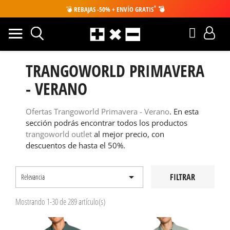
*
💣
REBAJAS -50% + ENVÍO GRATIS
💣
TRANGOWORLD PRIMAVERA
- VERANO
Ofertas Trangoworld Primavera - Verano
. En esta
sección podrás encontrar todos los productos
trangoworld outlet
al mejor precio, con
descuentos de hasta el 50%.

FILTRAR
Relevancia
Mostrando 1-30 de 289 artículo(s)