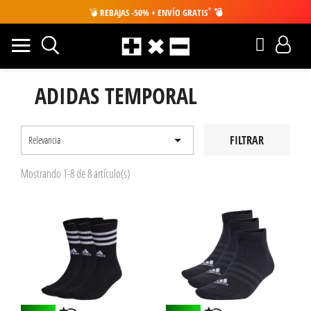
*
💣
REBAJAS -50% + ENVÍO GRATIS
💣
ADIDAS TEMPORAL

FILTRAR
Relevancia
Mostrando 1-8 de 8 artículo(s)