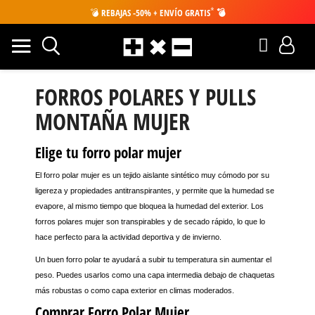
*
💣
REBAJAS -50% + ENVÍO GRATIS
💣
FORROS POLARES Y PULLS
MONTAÑA MUJER
Elige tu forro polar mujer
El
forro polar mujer
es un tejido aislante sintético muy cómodo por su
ligereza y propiedades antitranspirantes, y permite que la humedad se
evapore, al mismo tiempo que bloquea la humedad del exterior. Los
forros polares
mujer
son transpirables y de secado rápido, lo que lo
hace perfecto para la actividad deportiva y de invierno.
Un buen
forro polar
te ayudará a subir tu temperatura sin aumentar el
peso. Puedes usarlos como una capa intermedia debajo de chaquetas
más robustas o como capa exterior en climas moderados.
Comprar Forro Polar Mujer