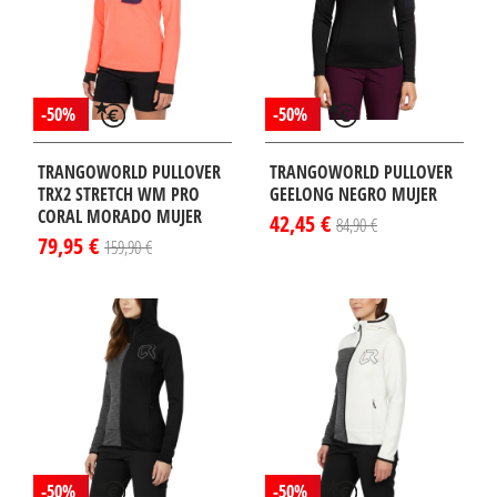
-50%
-50%
TRANGOWORLD PULLOVER
TRANGOWORLD PULLOVER
TRX2 STRETCH WM PRO
GEELONG NEGRO MUJER
CORAL MORADO MUJER
42,45 €
84,90 €
79,95 €
159,90 €
¡DISPONIBLE
¡DISPONIBLE
LO EN
SÓLO EN
TERNET!
INTERNET!
-50%
-50%