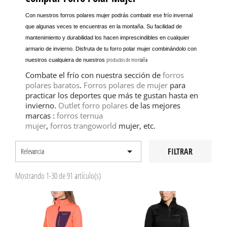
Con nuestros
forros polares
mujer
podrás combatir ese frío invernal
que algunas veces te encuentras en la montaña. Su facilidad de
mantenimiento y durabilidad los hacen imprescindibles en cualquier
armario de invierno. Disfruta de tu
forro polar
mujer
combinándolo con
productos de montaña
nuestros cualquiera de nuestros
Combate el frío con nuestra sección de
forros
polares baratos
.
Forros polares de mujer
para
practicar los deportes que más te gustan hasta en
invierno.
Outlet forro polares
de las mejores
marcas :
forros ternua
mujer
,
forros trangoworld
mujer, etc.

FILTRAR
Relevancia
Mostrando 1-30 de 91 artículo(s)