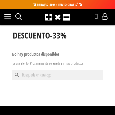
*
💣
REBAJAS -50% + ENVÍO GRATIS
💣
DESCUENTO-33%
No hay productos disponibles
¡Estate atento! Próximamente se añadirán más productos.
search