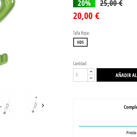
20%
25,00 €
20,00 €
Talla Ropa:
UDS
Cantidad
AÑADIR AL

Comple
Precio 