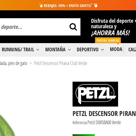
*
💣
REBAJAS -50% + ENVÍO GRATIS
💣
Disfruta del deporte 
naturaleza y
¡AHORRA MÁS!
NUEVAS MARCAS
MODA
RUNNING/ TRAIL
MONTAÑA
DEPORTIVO
CA
lada, pies de gato
Petzl Descensor Pirana Club Verde
PETZL DESCENSOR PIRAN
Petzl D005BA00 Verde
Referencia