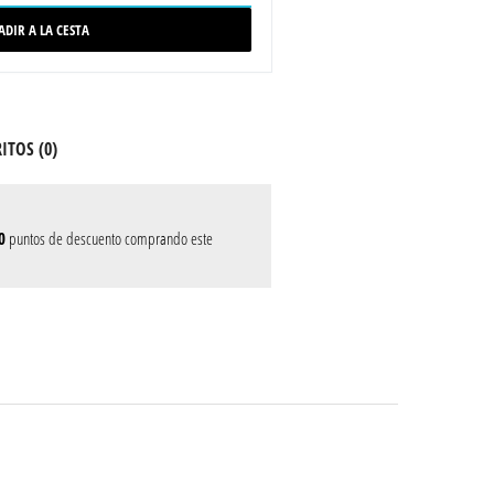
ADIR A LA CESTA
ITOS (
0
)
0
puntos de descuento comprando este