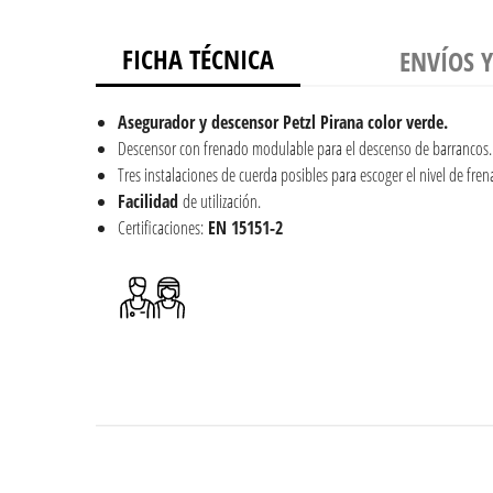
FICHA TÉCNICA
ENVÍOS 
Asegurador y descensor Petzl Pirana color verde.
Descensor con frenado modulable para el descenso de barrancos.
Tres instalaciones de cuerda posibles para escoger el nivel de fre
Facilidad
de utilización.
Certificaciones:
EN
15151-2