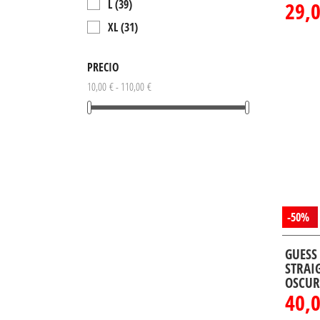
29,
L
(39)
XL
(31)
2XL
(20)
PRECIO
3XL
(1)
10,00 € - 110,00 €
38
(2)
40
(2)
42
(2)
44
(2)
XG
(2)
-50%
GUESS
STRAI
OSCUR
40,