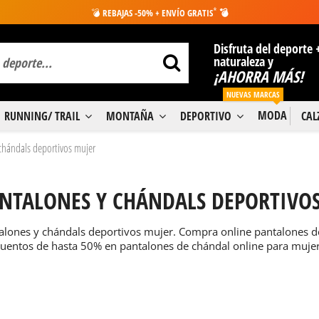
*
💣
REBAJAS -50% + ENVÍO GRATIS
💣
Disfruta del deporte 
naturaleza y
¡AHORRA MÁS!
NUEVAS MARCAS
MODA
RUNNING/ TRAIL
MONTAÑA
DEPORTIVO
CA
chándals deportivos mujer
NTALONES Y CHÁNDALS DEPORTIVO
alones y chándals deportivos mujer. Compra online pantalones de
uentos de hasta 50% en pantalones de chándal online para mujer