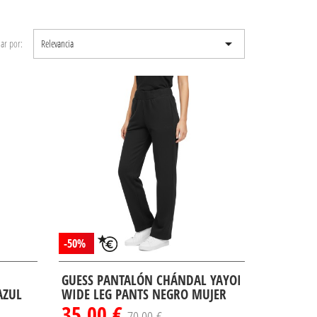

ar por:
Relevancia
-50%
GUESS PANTALÓN CHÁNDAL YAYOI
AZUL
WIDE LEG PANTS NEGRO MUJER
35,00 €
70,00 €