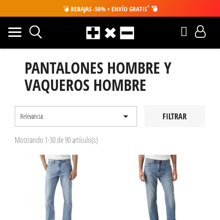
*
💣
REBAJAS -50% + ENVÍO GRATIS
💣
PANTALONES HOMBRE Y
VAQUEROS HOMBRE

FILTRAR
Relevancia
Mostrando 1-30 de 90 artículo(s)