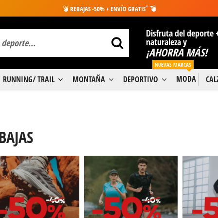
*
💣
REBAJAS -50% + ENVÍO GRATIS
💣
Disfruta del deporte 
naturaleza y
¡AHORRA MÁS!
NUEVAS MARCAS
MODA
RUNNING/ TRAIL
MONTAÑA
DEPORTIVO
CA
BAJAS