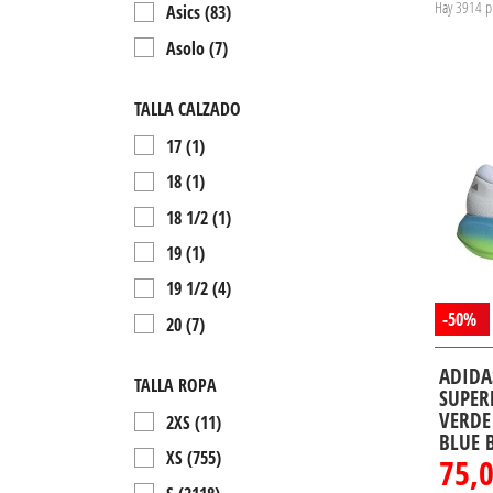
Hay 3914 p
Asics
(83)
Asolo
(7)
Astore
(47)
TALLA CALZADO
Atom
(78)
17
(1)
Bestard
(26)
18
(1)
Birkenstock
(9)
18 1/2
(1)
Boreal
(1)
19
(1)
Brooks
(6)
19 1/2
(4)
Buff
(14)
-50%
20
(7)
Calvin Klein
(99)
21
(9)
Campagnolo
(61)
ADIDA
TALLA ROPA
21 1/2
(3)
SUPER
Cecil
(8)
VERDE
2XS
(11)
22
(11)
Cetti
(16)
BLUE B
XS
(755)
75,
22 1/2
(3)
Champion
(16)