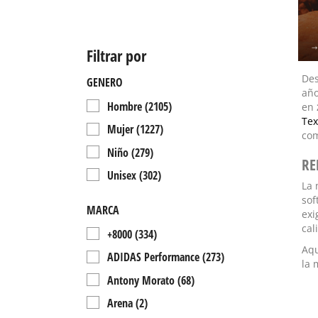
Filtrar por
Des
GENERO
año
Hombre
(2105)
en
Tex
Mujer
(1227)
com
Niño
(279)
RE
Unisex
(302)
La 
sof
MARCA
exi
cal
+8000
(334)
Aqu
ADIDAS Performance
(273)
la 
Antony Morato
(68)
Arena
(2)