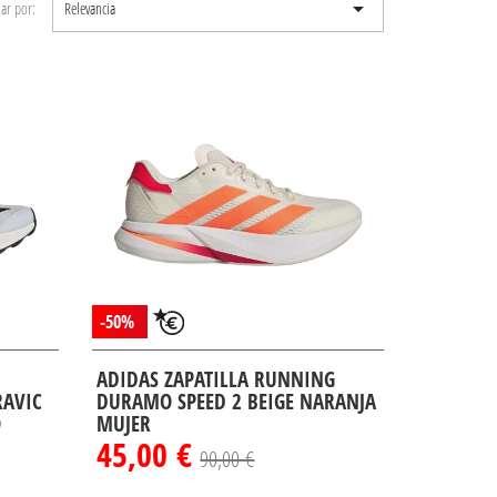

ar por:
Relevancia
-50%
ADIDAS ZAPATILLA RUNNING
RAVIC
DURAMO SPEED 2 BEIGE NARANJA
O
MUJER
45,00 €
90,00 €