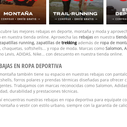
cubre las mejores
rebajas en deporte, montaña y moda
y aprovech
 en nuestra tienda online. Aprovecha las
rebajas
en nuestra
tiend
zapatillas running
, zapatillas de
trekking
además de
ropa de mont
, chaquetas, softshells... y ropa de moda. Marcas como
Salomon, A
o Levis, ADIDAS, Nike... con descuento en nuestra tienda online.
BAJAS EN ROPA DEPORTIVA
montaña también tiene su espacio en nuestras rebajas con pantalo
tshells, forros polares y prendas térmicas diseñadas para ofrecer
gentes. Trabajamos con marcas reconocidas como Salomon, Adidas
idad, durabilidad y prestaciones técnicas.
í encuentras nuestras rebajas en ropa deportiva
para equípate con
montaña o vestir con estilo urbano, siempre con la garantía de calid