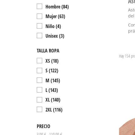
As
Hombre
(84)
Ast
del
Mujer
(63)
Com
Niño
(4)
prá
Unisex
(3)
TALLA ROPA
Hay 154 pr
XS
(18)
S
(122)
M
(145)
L
(143)
XL
(140)
2XL
(116)
3XL
(23)
PRECIO
10
(4)
3,00 € - 110,00 €