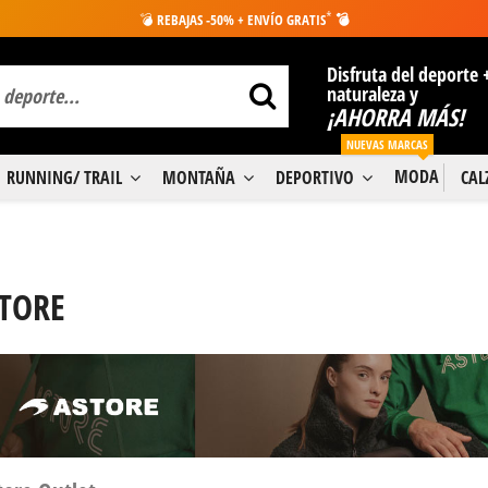
*
💣
REBAJAS -50% + ENVÍO GRATIS
💣
Disfruta del deporte 
naturaleza y
¡AHORRA MÁS!
NUEVAS MARCAS
MODA
RUNNING/ TRAIL
MONTAÑA
DEPORTIVO
CA
TORE