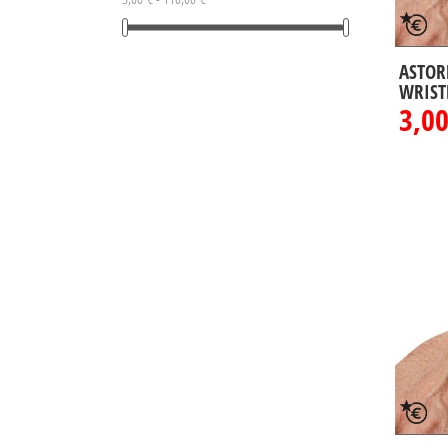
12
(4)
14
(4)
ASTOR
16
(4)
WRIST
TU
(4)
3,00
XG
(2)