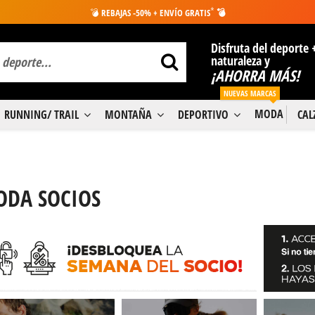
*
💣
REBAJAS -50% + ENVÍO GRATIS
💣
Disfruta del deporte 
naturaleza y
¡AHORRA MÁS!
NUEVAS MARCAS
MODA
RUNNING/ TRAIL
MONTAÑA
DEPORTIVO
CA
DA SOCIOS