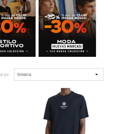

ar por:
Relevancia