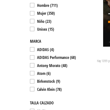
Hombre
(711)
Mujer
(350)
Niño
(23)
Unisex
(15)
MARCA
ADIDAS
(4)
ADIDAS Performance
(68)
Hay 1099 p
Antony Morato
(48)
Atom
(6)
Birkenstock
(9)
Calvin Klein
(78)
Campagnolo
(7)
TALLA CALZADO
Cecil
(8)