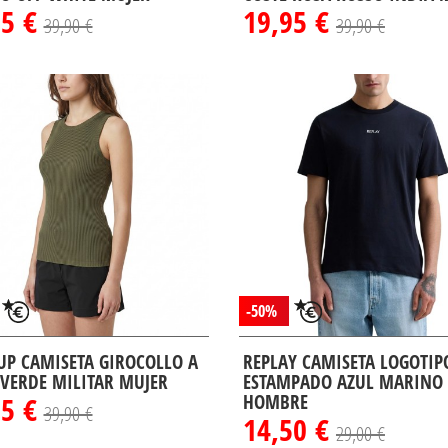
95 €
19,95 €
39,90 €
39,90 €
-50%
P CAMISETA GIROCOLLO A
REPLAY CAMISETA LOGOTIP
 VERDE MILITAR MUJER
ESTAMPADO AZUL MARINO
95 €
HOMBRE
39,90 €
14,50 €
29,00 €