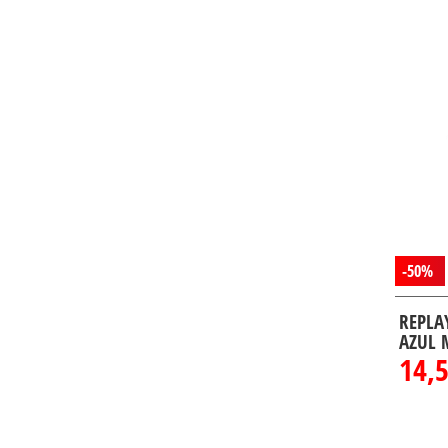
33-32
(43)
33-34
(1)
34-32
(33)
34-34
(7)
36-32
(23)
36-34
(10)
38-32
(10)
38-34
(3)
-50%
26-32
(5)
27-32
(5)
REPLA
AZUL 
24-28
(1)
14,
25-28
(1)
26-28
(1)
27-28
(1)