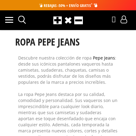
*
💣
REBAJAS -50% + ENVÍO GRATIS
💣
ROPA PEPE JEANS
Descubre nuestra colección de
ropa
Pepe Jeans
:
desde sus icónicos
pantalones vaqueros
hasta
camisetas, sudaderas, chaquetas, camisas o
vestidos, podrás disfrutar de los diseños más
populares de la marca a precios increíbles.
La
ropa Pepe Jeans
destaca por su calidad,
comodidad y personalidad. Sus vaqueros son un
imprescindible para cualquier look diario,
mientras que sus camisetas y sudaderas
aportan ese toque desenfadado que encaja con
cualquier estilo. Además, cada temporada la
marca presenta nuevos colores, cortes y detalles