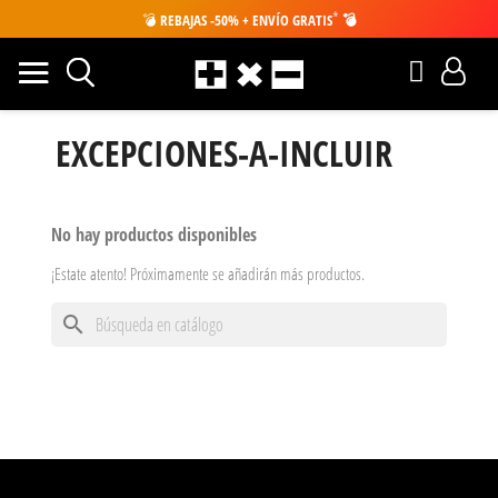
*
💣
REBAJAS -50% + ENVÍO GRATIS
💣
EXCEPCIONES-A-INCLUIR
No hay productos disponibles
¡Estate atento! Próximamente se añadirán más productos.
search