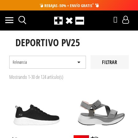
*
💣
REBAJAS -50% + ENVÍO GRATIS
💣
DEPORTIVO PV25

FILTRAR
Relevancia
Mostrando 1-30 de 124 artículo(s)