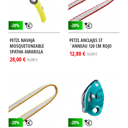
-20%
-20%
PETZL NAVAJA
PETZL ANCLAJES ST
MOSQUETONEABLE
´ANNEAU 120 CM ROJO
SPATHA AMARILLA
12,80 €
16,00 €
28,00 €
35,00 €
-20%
-20%