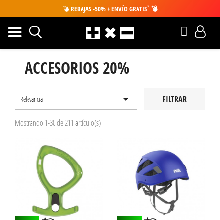
*
💣
REBAJAS -50% + ENVÍO GRATIS
💣
ACCESORIOS 20%

FILTRAR
Relevancia
Mostrando 1-30 de 211 artículo(s)