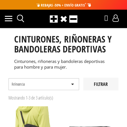
*
💣
REBAJAS -50% + ENVÍO GRATIS
💣
CINTURONES, RIÑONERAS Y
BANDOLERAS DEPORTIVAS
Cinturones, riñoneras y bandoleras deportivas
para hombre y para mujer.

FILTRAR
Relevancia
Mostrando 1-3 de 3 artículo(s)