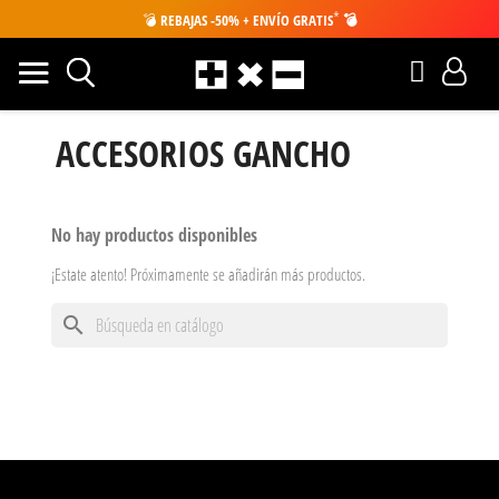
*
💣
REBAJAS -50% + ENVÍO GRATIS
💣
ACCESORIOS GANCHO
No hay productos disponibles
¡Estate atento! Próximamente se añadirán más productos.
search