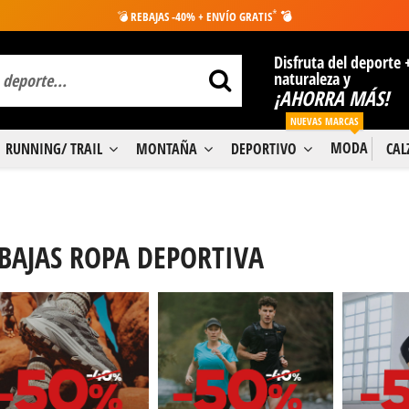
*
💣
REBAJAS -40% + ENVÍO GRATIS
💣
Disfruta del deporte 
naturaleza y
¡AHORRA MÁS!
NUEVAS MARCAS
MODA
RUNNING/ TRAIL
MONTAÑA
DEPORTIVO
CA
BAJAS ROPA DEPORTIVA