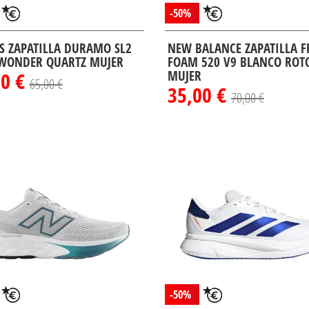
-50%
S ZAPATILLA DURAMO SL2
NEW BALANCE ZAPATILLA F
WONDER QUARTZ MUJER
FOAM 520 V9 BLANCO ROT
50 €
MUJER
65,00 €
35,00 €
70,00 €
-50%