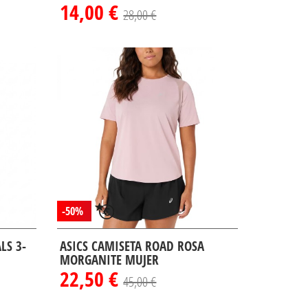
14,00 €
28,00 €
-50%
LS 3-
ASICS CAMISETA ROAD ROSA
MORGANITE MUJER
22,50 €
45,00 €