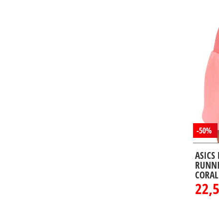
35/36
(3)
37/38
(3)
39/40
(6)
41/42
(6)
43/44
(3)
45/46
(3)
44 1/5
(4)
51
(1)
-50%
ASICS
RUNNI
CORAL
22,