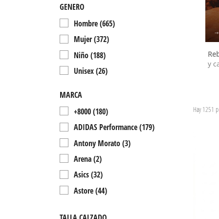
GENERO
Hombre
(665)
Mujer
(372)
Reb
Niño
(188)
y c
Unisex
(26)
MARCA
Hay 1251 p
+8000
(180)
ADIDAS Performance
(179)
Antony Morato
(3)
Arena
(2)
Asics
(32)
Astore
(44)
Atom
(28)
TALLA CALZADO