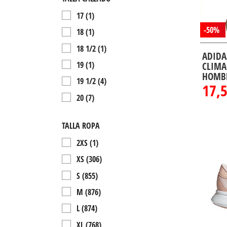
Birkenstock
(9)
17
(1)
Campagnolo
(23)
-50%
18
(1)
Champion
(16)
18 1/2
(1)
Columbia
(2)
ADIDA
19
(1)
CLIMA
Dare2b
(3)
HOMB
19 1/2
(4)
Ecoalf
(7)
17,
20
(7)
Guess
(1)
21
(8)
Hackett
(1)
TALLA ROPA
21 1/2
(3)
Havaianas
(6)
2XS
(1)
22
(9)
Helly Hansen
(26)
XS
(306)
22 1/2
(3)
Hurley
(21)
S
(855)
23
(5)
John Smith
(12)
M
(876)
23 1/2
(3)
Joluvi
(73)
L
(874)
24
(8)
Jordan
(7)
XL
(768)