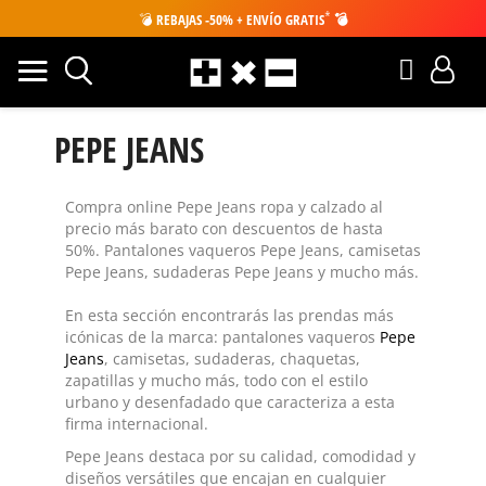
*
💣
REBAJAS -50% + ENVÍO GRATIS
💣
PEPE JEANS
Compra online Pepe Jeans ropa y calzado
al
precio más barato con descuentos de hasta
50%. Pantalones vaqueros Pepe Jeans, camisetas
Pepe Jeans, sudaderas Pepe Jeans y mucho más.
En esta sección encontrarás las prendas más
icónicas de la marca:
pantalones vaqueros
Pepe
Jeans
, camisetas, sudaderas, chaquetas,
zapatillas y mucho más, todo con el estilo
urbano y desenfadado que caracteriza a esta
firma internacional.
Pepe Jeans destaca por su calidad, comodidad y
diseños versátiles que encajan en cualquier