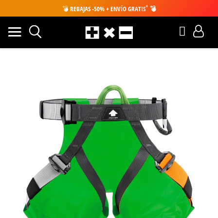
*
💣
REBAJAS -50% + ENVÍO GRATIS
💣