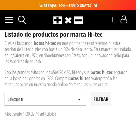
*
💣
REBAJAS -50% + ENVÍO GRATIS
💣
Listado de productos por marca Hi-tec
Si estas buscando
botas
hi-tec
en mas por menos te ofrecemos nuestra
sección de Hi tec outlet con hasta un 50% de descuento. Esta marca fue fundada
en Inglaterra en 1974, en Shoeburyness en Essex, con un innovador diseño para
las zapatillas de squash.
Con los grandes éxitos en los años 70 y 80, hi-tec y sus
botas hi-tec
entraron
en la bolsa de Londres en 1988. Compra
botas
hi tec
waterproof o las
zapatillas hi tec en nuestra tienda online de zapatillas hi tec outlet.

FILTRAR
Seleccionar
Mostrando 1-30 de 49 artículo(s)