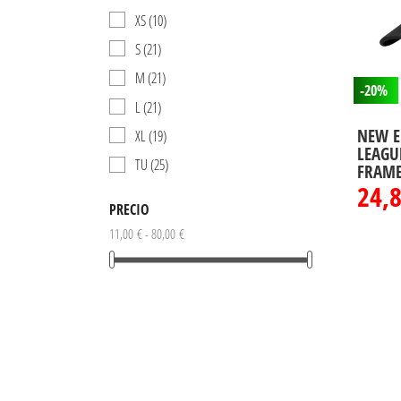
XS
(10)
S
(21)
M
(21)
-20%
L
(21)
NEW E
XL
(19)
LEAGU
TU
(25)
FRAME
24,
PRECIO
11,00 € - 80,00 €