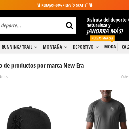
*
💣
REBAJAS -50% + ENVÍO GRATIS
💣
Disfruta del deporte 
naturaleza y
¡AHORRA MÁS!
NUEVAS MARCAS
MODA
RUNNING/ TRAIL
MONTAÑA
DEPORTIVO
CA
do de productos por marca New Era
uctos.
Orden