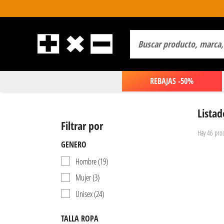
REBAJAS -50%
Lista
Filtrar por
Hay 46 prod
GENERO
Hombre
(19)
Mujer
(3)
Unisex
(24)
TALLA ROPA