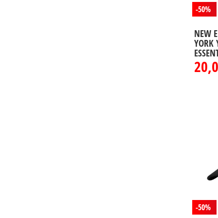
-50%
NEW E
YORK 
ESSEN
20,
-50%