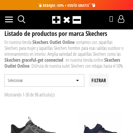
*
💣
REBAJAS -50% + ENVÍO GRATIS
💣
Listado de productos por marca Skechers
En nuestra tienda
Skechers Outlet Online
contamos con zapatillas
Skechers
para mujer y zapatillas Skechers hombre para esas salidas outdoor o
entrenamientos en interior. Amplia variedad de zapatillas Skechers
como las
Skechers graceful-get connected
en nuestra tienda online
Skechers
Outlet Online
. Disfruta de nuestra oulet Skechers
con rebajas hasta el 50%.

FILTRAR
Seleccionar
Mostrando 1-30 de 98 artículo(s)