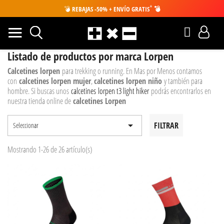
*
💣
REBAJAS -50% + ENVÍO GRATIS
💣
Listado de productos por marca Lorpen
Calcetines lorpen
para trekking o running. En Mas por Menos contamos
con
calcetines lorpen mujer
,
calcetines lorpen niño
y también para
hombre. Si buscas unos
calcetines lorpen t3 light hiker
podrás encontrarlos en
nuestra tienda online de
calcetines Lorpen

FILTRAR
Seleccionar
Mostrando 1-26 de 26 artículo(s)