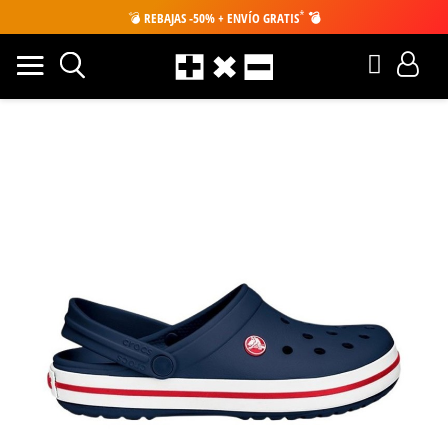
*
💣
REBAJAS -50% + ENVÍO GRATIS
💣