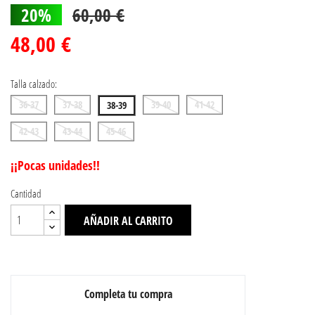
20%
60,00 €
48,00 €
Talla calzado:
36-37
37-38
39-40
41-42
38-39
42-43
43-44
45-46
¡¡Pocas unidades!!
Cantidad
AÑADIR AL CARRITO
Completa tu compra