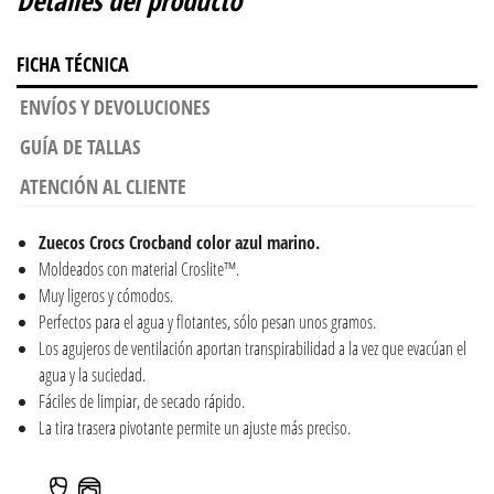
FICHA TÉCNICA
ENVÍOS Y DEVOLUCIONES
GUÍA DE TALLAS
ATENCIÓN AL CLIENTE
Zuecos Crocs Crocband color azul marino.
Moldeados con material Croslite™.
Muy ligeros y cómodos.
Perfectos para el agua y flotantes, sólo pesan unos gramos.
Los agujeros de ventilación aportan transpirabilidad a la vez que evacúan el
agua y la suciedad.
Fáciles de limpiar, de secado rápido.
La tira trasera pivotante permite un ajuste más preciso.