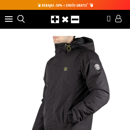
*
💣
REBAJAS -50% + ENVÍO GRATIS
💣