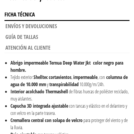
FICHA TÉCNICA
ENVÍOS Y DEVOLUCIONES
GUÍA DE TALLAS
ATENCIÓN AL CLIENTE
Abrigo impermeable Ternua Deep Water Jkt color negro para
hombre.
Tejido exterior
Shelltec
cortavientos
,
impermeable
, con
columna de
agua de 10.000 mm
y
transpirabilidad
10.000g/m/24h.
Interior acolchado Thermashell
de fibras huecas de poliéster reciclado,
muy aislantes.
Capucha 3D integrada ajustable
con tancas y elástico en el delantero y
con velcro en la parte trasera.
Cremallera central con solapa de velcro
para proteger del viento y de
la lluvia.